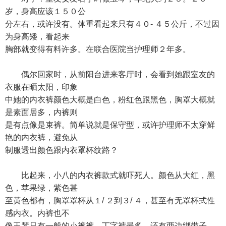
岁，身高应该１５０公
分左右，或许没有。体重看起来只有４０- ４５公斤，不过因
为身高矮，看起来
胸部就变得有料许多。在联合医院当护理师２年多。
偶尔回家时，从前阳台进来客厅时，会看到她跟室友的
衣服在晒太阳，印象
中她的内衣裤颜色大概是白色，粉红色跟黑色，胸罩大概就
是素面居多，内裤则
是有点像是束裤。简单说就是保守型，或许护理师不太穿鲜
艳的内衣裤，避免从
制服透出颜色跟内衣罩杯纹路？
比起来，小八的内衣裤款式就吓死人。颜色从大红，黑
色，苹果绿，紫色甚
至黄色都有，胸罩罩杯从１/ ２到３/ ４，甚至有无罩杯式性
感内衣。内裤也不
像玉琴只有一般的小裤裤，丁字裤最多，还有两边绑带子