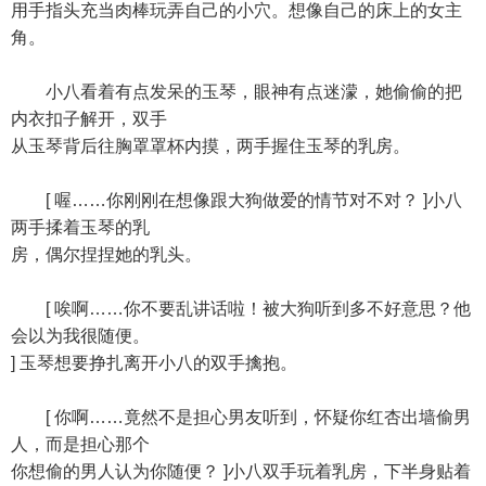
用手指头充当肉棒玩弄自己的小穴。想像自己的床上的女主
角。
小八看着有点发呆的玉琴，眼神有点迷濛，她偷偷的把
内衣扣子解开，双手
从玉琴背后往胸罩罩杯内摸，两手握住玉琴的乳房。
[ 喔……你刚刚在想像跟大狗做爱的情节对不对？ ]小八
两手揉着玉琴的乳
房，偶尔捏捏她的乳头。
[ 唉啊……你不要乱讲话啦！被大狗听到多不好意思？他
会以为我很随便。
] 玉琴想要挣扎离开小八的双手擒抱。
[ 你啊……竟然不是担心男友听到，怀疑你红杏出墙偷男
人，而是担心那个
你想偷的男人认为你随便？ ]小八双手玩着乳房，下半身贴着