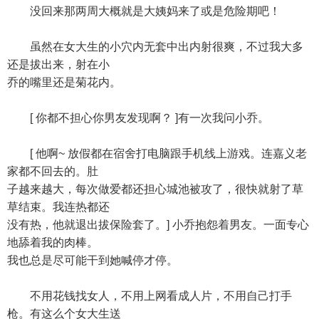
没回来那两周大概就是大姨妈来了或是危险期吧！
虽然在女大生的小穴内无套中出内射很爽，不过我大多
还是拔出来，射在小
乔的嘴里还是菊花内。
[ 你都不担心你男友发现啊？ ]有一次我问小乔。
[ 他啊~ 放假都在宿舍打电脑跟手机线上游戏。连嘉义老
家都不回去的。肚
子越来越大，每次做爱都还担心城池被攻了，很快就射了草
草结束。我连热都还
没有热，他就退出拔保险套了。] 小乔抱怨着男友。一面专心
地舔着我的肉棒。
我也总是尽可能干到她喊停才停。
不用花钱找女人，不用上网看成人片，不用自己打手
枪。有这么个女大生送