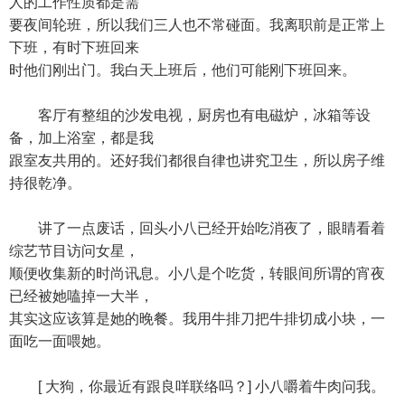
人的工作性质都是需
要夜间轮班，所以我们三人也不常碰面。我离职前是正常上
下班，有时下班回来
时他们刚出门。我白天上班后，他们可能刚下班回来。
客厅有整组的沙发电视，厨房也有电磁炉，冰箱等设
备，加上浴室，都是我
跟室友共用的。还好我们都很自律也讲究卫生，所以房子维
持很乾净。
讲了一点废话，回头小八已经开始吃消夜了，眼睛看着
综艺节目访问女星，
顺便收集新的时尚讯息。小八是个吃货，转眼间所谓的宵夜
已经被她嗑掉一大半，
其实这应该算是她的晚餐。我用牛排刀把牛排切成小块，一
面吃一面喂她。
[ 大狗，你最近有跟良咩联络吗？] 小八嚼着牛肉问我。