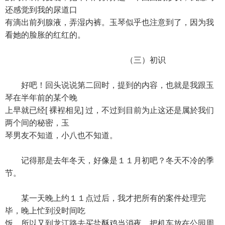
还感觉到我的尿道口
有滴出前列腺液，弄湿内裤。玉琴似乎也注意到了，因为我
看她的脸胀的红红的。
（三）初识
好吧！回头说说第二回时，提到的内容，也就是我跟玉
琴在半年前的某个晚
上早就已经[ 裸裎相见] 过，不过到目前为止这还是属於我们
两个间的秘密，玉
琴男友不知道，小八也不知道。
记得那是去年冬天，好像是１１月初吧？冬天不冷的季
节。
某一天晚上约１１点过后，我才把所有的案件处理完
毕，晚上忙到没时间吃
饭，所以又到龙江路去买盐酥鸡当消夜，把机车放在公园周