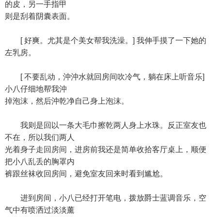
的皮，另一手指甲
则是刮着阴囊表面。
[ 好爽。尤其是个美女帮我洗澡。] 我伸手摸了一下她的
左乳房。
[ 不要乱动，沖沖水就回房间吹冷气，躺在床上听音乐]
小八仔细地帮我沖
掉泡沫，然后沖乾净自己身上泡沫。
我则是回以一条大毛巾擦乾两人身上水珠。反正室友也
不在，所以我们两人
光着身子走回房间，进房前我还是简单收拾客厅桌上，顺便
把小八乱丢的胸罩内
裤跟丝袜收回房间，避免室友回来时看到尴尬。
进到房间，小八已经打开笔电，拨放爵士蓝调音乐，空
气中有喷洒过淡淡薰