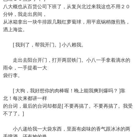
八大概也从百货公司下班了，从复兴北过来我这也不用２０
分钟，我走出房间，
从冰箱拿出一块牛排跟几颗红萝蔔球，用平底锅稍微煎熟，
洒上海盐。
[ 我到了，帮我开门。] 小八赖我。
走出去阳台开门，打开两层铁门。小八一手拿着滴水的
雨伞，一手提着一大
袋行李。
[ 大狗，我好想你的肉棒喔！晚上能我爽到爆吗？ ]靠
北！每次来都讲一样
的台词，最后的台词却都是[ 不要再搞了。不要再搞了。我受
不了了。]
小八递给我一大袋东西，里面有卤味的香气跟冰冰的两
手啤酒，还有她的换