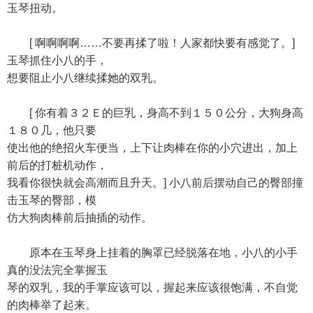
玉琴扭动。
[ 啊啊啊啊……不要再揉了啦！人家都快要有感觉了。]
玉琴抓住小八的手，
想要阻止小八继续揉她的双乳。
[ 你有着３２Ｅ的巨乳，身高不到１５０公分，大狗身高
１８０几，他只要
使出他的绝招火车便当，上下让肉棒在你的小穴进出，加上
前后的打桩机动作，
我看你很快就会高潮而且升天。] 小八前后摆动自己的臀部撞
击玉琴的臀部，模
仿大狗肉棒前后抽插的动作。
原本在玉琴身上挂着的胸罩已经脱落在地，小八的小手
真的没法完全掌握玉
琴的双乳，我的手掌应该可以，握起来应该很饱满，不自觉
的肉棒举了起来。