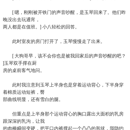
[ 嗯，刚刚被开铁门的声音吵醒，是玉琴回来了。他们昨
晚没出去玩通宵，
两人都是在值班。] 小八轻松的回答。
此时室友的房门打开了，玉琴慢慢走了出来。
[ 大狗哥早，该不会你也是被我回家后的声音吵醒的吧？
]玉琴双手撑在厨
房的桌前客气地问。
此时我注意到玉琴上半身也是穿着运动背心，下半身穿
着棉质运动短裤，臀
部曲线明显，还有雪白的腿。
但重点是上半身那个运动背心的胸口露出大面积的乳房
跟深深的乳沟，让我
的肉棒瞬间变硬，把平口内裤撑起一个凸凸的形状，我隐约