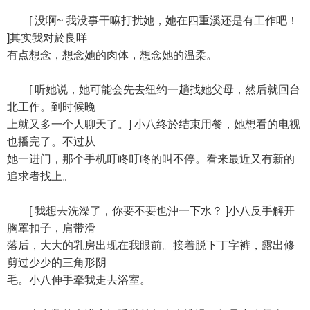
[ 没啊~ 我没事干嘛打扰她，她在四重溪还是有工作吧！
]其实我对於良咩
有点想念，想念她的肉体，想念她的温柔。
[ 听她说，她可能会先去纽约一趟找她父母，然后就回台
北工作。到时候晚
上就又多一个人聊天了。] 小八终於结束用餐，她想看的电视
也播完了。不过从
她一进门，那个手机叮咚叮咚的叫不停。看来最近又有新的
追求者找上。
[ 我想去洗澡了，你要不要也沖一下水？ ]小八反手解开
胸罩扣子，肩带滑
落后，大大的乳房出现在我眼前。接着脱下丁字裤，露出修
剪过少少的三角形阴
毛。小八伸手牵我走去浴室。