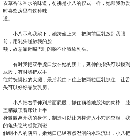
衣草香味香水的味道，彷彿是小八的仪式一样，她跟我做爱
时喜欢房里有这种味
道。
小八示意我躺下，她跨坐上来。把胸前巨乳放到我眼
前，用乳头碰触我的脸
颊，故意靠近嘴巴时闪躲不让我舔乳头。
有时我把双手虎口放在她的腰上，延伸的指头可以摸到
屁股，有时我把双手
往前抚摸她的大腿，最后我由下往上把两粒巨乳抓住，让舌
头可以好好品尝乳房。
小八把右手伸到后面屁股，抓住顶着她股沟的肉棒，膝
盖稍微顶着床让上半
身微微离开我的身体，制造可以让肉棒进入小穴的空档，我
的龟头隐约感觉到碰
触到小八的阴唇，嫩鲍口已经有点湿润的水珠流出，小八把