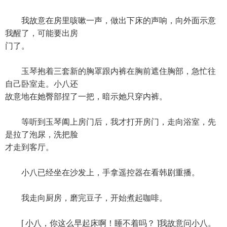
我故意在房里咳嗽一声，做出下床的声响，向外面示意
我醒了，可能要出房
门了。
玉琴抱着三套新的胸罩跟内裤在胸前遮住胸部，急忙往
自己卧室走。小八还
故意地在她臀部捏了一把，暗示她只穿内裤。
等听到玉琴阖上房门后，我才打开房门，走向浴室，先
是拉了泡尿，洗把脸
才走到客厅。
小八已经坐在沙发上，手拿遥控器在看韩剧重播。
我走向厨房，磨完豆子，开始煮起咖啡。
[ 小八，你这么早起床啊！睡不着吗？ ]我故意问小八。