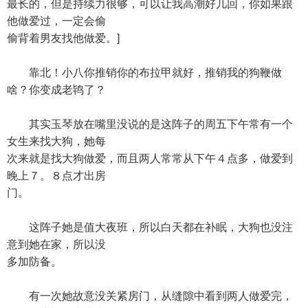
最长的，但是持续力很够，可以让我高潮好几回，你如果跟
他做爱过，一定会偷
偷背着男友找他做爱。]
靠北！小八你推销你的布拉甲就好，推销我的狗鞭做
啥？你变成老鸨了？
其实玉琴放在嘴里没说的是这阵子的周五下午常有一个
女生来找大狗，她每
次来就是找大狗做爱，而且两人常常从下午４点多，做爱到
晚上７。８点才出房
门。
这阵子她是值大夜班，所以白天都在补眠，大狗也没注
意到她在家，所以没
多加防备。
有一次她故意没关紧房门，从缝隙中看到两人做爱完，