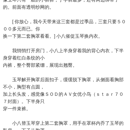
的。前面有透明纱网的。
[ 你放心，我今天带来这三套都是过季品，三套只要５０
００多元而已。你
换一下第二套胸罩看看。] 小八催促玉琴换内衣。
我悄悄打开房门，小八上半身穿着我的背心内衣，下半
身穿着红白条纹的小
内裤，整个臀部紧绷，展现出翘臀。
玉琴解开胸罩后面扣子，缓缓脱下胸罩，从侧面看胸部
不小，胸型有点圆，
加上长头发，感觉像ＳＯＤ的ＡＶ女优小鸟（ｓｔａｒ７０
７封面）。下半身只
穿一件束裤。
小八替玉琴穿上第二套胸罩，用手在罩杯内乔了玉琴的