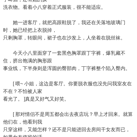
洗衣物。看着小八穿着正式服装，很不能适应。
她一进客厅，就把高跟鞋脱了，我还在关落地玻璃门
时，她已经把上衣脱掉，
只剩胸罩，转眼间，裙子也在沙发上，人坐着在脱丝袜。
今天小八里面穿了一套黑色胸罩跟丁字裤，爆乳藏不
住，挤出饱满的胸形跟
事业线，下半身则是浑圆的臀部肉，丁字裤整个陷入臀内。
[ 喂~ 小姐，这边是客厅。你要脱衣服也没先问我室友在
不在？不怕被人家
看光了。 ]真是又好气又好笑。
[ 那对情侣不是周五都会出去夜店玩？早上才回来。就算
他们在，他看到我
只穿这样，又能怎样？还不是只能进回去房间干女友而已，