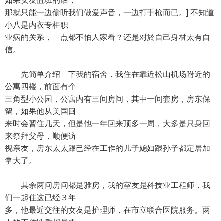
如果女友值班的话，
那就只能一边偷听我们做爱声音，一边打手枪而已。] 不知道
小八是内衣专柜职
业病的关系，一点都不怕人家看？还是对於自己身材太有自
信。
先简单介绍一下我的宿舍，我住在靠近松山机场附近的
公寓四楼，前面有个
三角型小公园，公寓内有三间房间，其中一间套房，房东保
留，如果他从美国回
来时会暂住几天，但是他一年回来顶多一周，大多是只身回
来祭拜父母，顺便访
视亲友，房东太太跟已经在工作的儿子媳妇跟孙子都定居加
拿大了。
其余两间房间都是雅房，我的室友是科技业工程师，我
们一起住这已经３年
多，他最近交往的女友是护理师，在市立联合医院服务。两