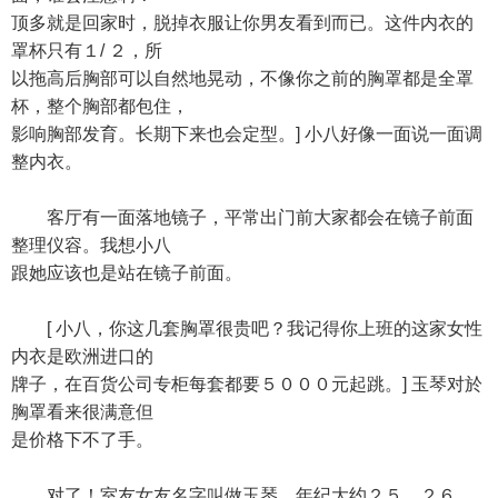
顶多就是回家时，脱掉衣服让你男友看到而已。这件内衣的
罩杯只有１/ ２，所
以拖高后胸部可以自然地晃动，不像你之前的胸罩都是全罩
杯，整个胸部都包住，
影响胸部发育。长期下来也会定型。] 小八好像一面说一面调
整内衣。
客厅有一面落地镜子，平常出门前大家都会在镜子前面
整理仪容。我想小八
跟她应该也是站在镜子前面。
[ 小八，你这几套胸罩很贵吧？我记得你上班的这家女性
内衣是欧洲进口的
牌子，在百货公司专柜每套都要５０００元起跳。] 玉琴对於
胸罩看来很满意但
是价格下不了手。
对了！室友女友名字叫做玉琴，年纪大约２５。２６