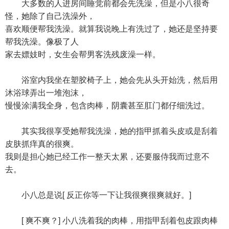
大多数的人进房间睡觉前都会先洗澡，但是小八很奇
怪，她除了自己洗澡外，
喜欢顺便帮我洗澡。就算我说晚上有洗过了，她还是坚持要
帮我洗澡。像极了人
家去嫖妓时，女生会帮男客洗残废澡一样。
浴室内我坐在塑胶椅子上，她会先从头开始洗，然后用
沐浴球弄出一堆泡沫，
慢慢涂满我全身，包含肉棒，阴囊甚至肛门都仔细洗过。
其实我很享受她帮我洗澡，她的指甲抓着头皮或是刮着
皮肤抓痒真的很爽。
我则是担心她已经工作一整天太累，还要服侍我而过意不
去。
小八总是说[ 反正你等一下让我很爽很爽就好。]
[ 爽不爽？] 小八洗着我的肉棒，用指甲刮着包皮跟肉棒