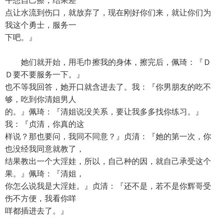
午想自己擦，结果差
点让水流到伤口，就放弃了，现在刚好你们来，就让你们为
我这个勇士，服务一
下吧。』
她们就开始，用毛巾擦我的身体，擦完后，佩琦：『Ｄ
Ｄ要不要服务一下。』
也不等我回答，她开口就含进去了。我：『你男朋友的吃不
够，吃到你清姐男人
的。』佩琦：『清姐说没关系，要让我多多找你练习。』
我：『贞清，你真的这
样说？那也要问，我同不同意？』贞清：『她的第一次，你
也没经我同意就教了，
结果教出一个大淫娃，所以，自己种的因，就自己承受这个
果。』佩琦：『清姐，
你怎么说我是大淫娃。』贞清：『还不是，若不是你辉哥受
伤不方便，我看你咩
咩都插进去了。』