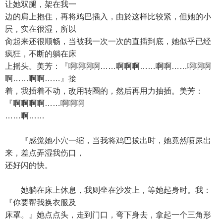
让她双腿，架在我一
边的肩上抱住，再将鸡巴插入，由於这样比较紧，但她的小
屄，实在很湿，所以
肏起来还很顺畅，当被我一次一次的直插到底，她似乎已经
疯狂，不断的躺在床
上摇头。美芳：『啊啊啊啊……啊啊啊……啊啊……啊啊啊
啊……啊啊……』接
着，我插着不动，改用转圈的，然后再用力抽插。美芳：
『啊啊啊啊……啊啊啊
……啊……
『感觉她小穴一缩，当我将鸡巴拔出时，她竟然喷尿出
来，差点弄湿我伤口，
还好闪的快。
她躺在床上休息，我则坐在沙发上，等她起身时。我：
『你要帮我换衣服及
床罩。』她点点头，走到门口，弯下身去，拿起一个三角形