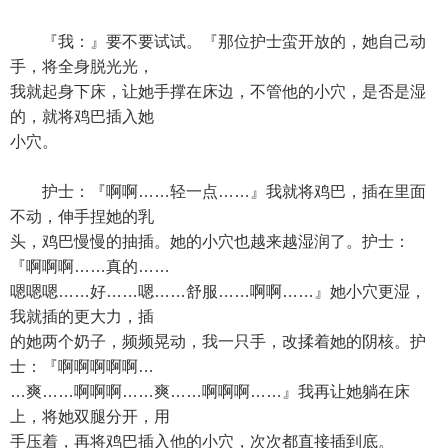
『我：』要不要试试。『那位护士蛮开放的，她自己动
手，将全身脱光光，
我就起身下床，让她手撑在床边，不管他的小穴，是否是湿
的，就将鸡巴插入她
小穴。
护士：『啊啊……轻一点……』我就将鸡巴，插在里面
不动，伸手捏她的乳
头，鸡巴慢慢的抽插。她的小穴也越来越湿润了。护士：
『啊啊啊……真的……
嗯嗯嗯……好……嗯……舒服……啊啊……』她小穴更湿，
我就插的更大力，插
的她两个奶子，频频晃动，我一只手，改揉着她的阴核。护
士：『啊啊啊啊啊…
…爽……啊啊啊……爽……啊啊啊……』我再让她躺在床
上，将她双腿分开，用
手压着，再将鸡巴插入他的小穴，次次都直接插到底。