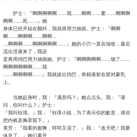
护士：『啊啊啊啊啊……我……啊啊……要……啊啊啊
啊啊……死……』她
身体已经开始在颤抖，我就再用力抽插。护士：『啊啊
啊……啊啊啊……啊啊…
…啊啊啊……啊啊啊啊啊……』她的小穴一直在缩收，最后
流出淫液来了，我还
是再用鸡巴用力抽插她。护士：『啊啊啊啊啊……饶了……
啊啊啊啊啊啊……我
……啊啊啊啊……』我就拔出鸡巴，将精液射在那对豪乳
上。
当她起身时，我：『满意吗？』她点点头。我：『请
问，你叫什么？』护士：
『我叫钰瑛。』我：『钰瑛小姐，为了表示你的歉意，请你
把内裤及胸罩留下。』
美芳：『我看的都爽，咩咩又湿了。』我：『改天吧！我要
休息了。』她们离开