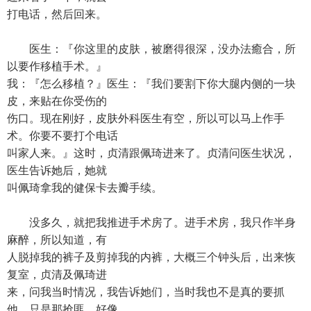
打电话，然后回来。
医生：『你这里的皮肤，被磨得很深，没办法癒合，所
以要作移植手术。』
我：『怎么移植？』医生：『我们要割下你大腿内侧的一块
皮，来贴在你受伤的
伤口。现在刚好，皮肤外科医生有空，所以可以马上作手
术。你要不要打个电话
叫家人来。』这时，贞清跟佩琦进来了。贞清问医生状况，
医生告诉她后，她就
叫佩琦拿我的健保卡去瓣手续。
没多久，就把我推进手术房了。进手术房，我只作半身
麻醉，所以知道，有
人脱掉我的裤子及剪掉我的内裤，大概三个钟头后，出来恢
复室，贞清及佩琦进
来，问我当时情况，我告诉她们，当时我也不是真的要抓
他，只是那抢匪，好像