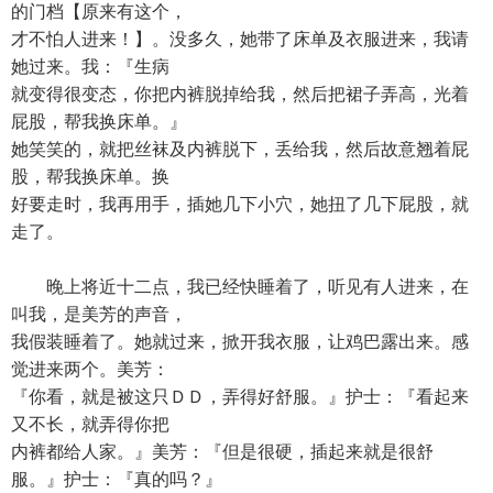
的门档【原来有这个，
才不怕人进来！】。没多久，她带了床单及衣服进来，我请
她过来。我：『生病
就变得很变态，你把内裤脱掉给我，然后把裙子弄高，光着
屁股，帮我换床单。』
她笑笑的，就把丝袜及内裤脱下，丢给我，然后故意翘着屁
股，帮我换床单。换
好要走时，我再用手，插她几下小穴，她扭了几下屁股，就
走了。
晚上将近十二点，我已经快睡着了，听见有人进来，在
叫我，是美芳的声音，
我假装睡着了。她就过来，掀开我衣服，让鸡巴露出来。感
觉进来两个。美芳：
『你看，就是被这只ＤＤ，弄得好舒服。』护士：『看起来
又不长，就弄得你把
内裤都给人家。』美芳：『但是很硬，插起来就是很舒
服。』护士：『真的吗？』