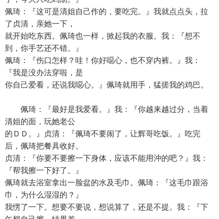
佩琦：『这可是清姐自己作的，要吃完。』我就点点头，拉
了贞清，亲她一下，
就开始吃东西。佩琦也一样，掀起我的衣服。我：『想不
到，你手艺还不错。』
佩琦：『伤口怎样？哇！你好噁心，也不穿内裤。』我：
『我是没办法穿啦，是
你自己爱看，还说我噁心。』佩琦就用手，猛搓我的鸡巴。
佩琦：『最好是我爱看。』我：『你越来越过分，当着
清姐的面，玩她老公
的ＤＤ。』贞清：『佩琦不要闹了，让辉哥吃饭。』吃完
后，佩琦把餐具收好。
贞清：『你要不要擦一下身体，应该不能用沖的吧？』我：
『帮我擦一下好了。』
佩琦就去浴室拿出一脸盆的水及毛巾。佩琦：『这毛巾跟浴
巾，为什么湿湿的？』
我愣了一下。想要不要说，想说算了，还是不提。我：『下