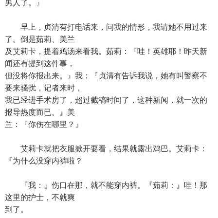
男人了。』
早上，贞清有打电话来，问我的情形，我请她不用过来
了。倒是茹莉、美兰
及艾莉卡，提着鸡汤来看我。茹莉：『哇！英雄耶！昨天新
闻还有提到这件事，
但没将你报出来。』我：『贞清有告诉我说，她有叫警察不
要来骚扰，记者来时，
我已经进手术房了，超过截稿时间了，这种新闻，就一次的
报导热度而已。』美
兰：『你伤在哪里？』
艾莉卡就把衣服掀开要看，结果就露出鸡巴。艾莉卡：
『为什么没穿内裤啦？
『我：』伤口在那，就不能穿内裤。『茹莉：』哇！那
这里的护士，不就爽
到了。