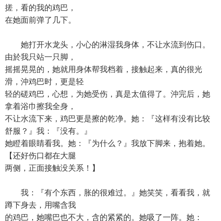
搓，看的我的鸡巴，
在她面前弹了几下。
她打开水龙头，小心的淋湿我身体，不让水流到伤口。
由於我只站一只脚，
摇摇晃晃的，她就用身体帮我档着，接触起来，真的很光
滑，沖鸡巴时，更是轻
轻的磋鸡巴，心想，为她受伤，真是太值得了。沖完后，她
拿着浴巾擦我全身，
不让水流下来，鸡巴更是擦的乾净。她：『这样有没有比较
舒服？』我：『没有。』
她瞪着眼睛看我。她：『为什么？』我放下脚来，抱着她。
【还好伤口都在大腿
两侧，正面接触没关系！】
我：『有个东西，胀的很难过。』她笑笑，看看我，就
蹲下身去，用嘴含我
的鸡巴，她嘴巴也不大，含的紧紧的。她吸了一阵。她：