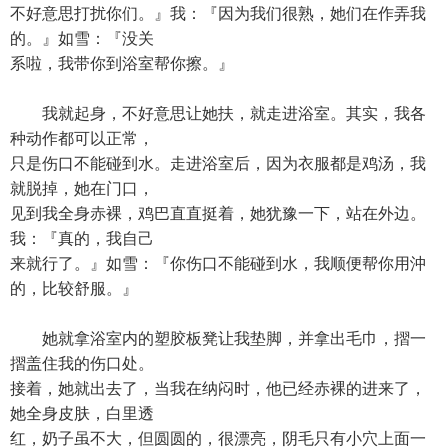
不好意思打扰你们。』我：『因为我们很熟，她们在作弄我
的。』如雪：『没关
系啦，我带你到浴室帮你擦。』
我就起身，不好意思让她扶，就走进浴室。其实，我各
种动作都可以正常，
只是伤口不能碰到水。走进浴室后，因为衣服都是鸡汤，我
就脱掉，她在门口，
见到我全身赤裸，鸡巴直直挺着，她犹豫一下，站在外边。
我：『真的，我自己
来就行了。』如雪：『你伤口不能碰到水，我顺便帮你用沖
的，比较舒服。』
她就拿浴室内的塑胶板凳让我垫脚，并拿出毛巾，摺一
摺盖住我的伤口处。
接着，她就出去了，当我在纳闷时，他已经赤裸的进来了，
她全身皮肤，白里透
红，奶子虽不大，但圆圆的，很漂亮，阴毛只有小穴上面一