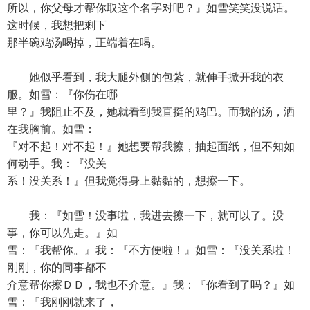
所以，你父母才帮你取这个名字对吧？』如雪笑笑没说话。
这时候，我想把剩下
那半碗鸡汤喝掉，正端着在喝。
她似乎看到，我大腿外侧的包紮，就伸手掀开我的衣
服。如雪：『你伤在哪
里？』我阻止不及，她就看到我直挺的鸡巴。而我的汤，洒
在我胸前。如雪：
『对不起！对不起！』她想要帮我擦，抽起面纸，但不知如
何动手。我：『没关
系！没关系！』但我觉得身上黏黏的，想擦一下。
我：『如雪！没事啦，我进去擦一下，就可以了。没
事，你可以先走。』如
雪：『我帮你。』我：『不方便啦！』如雪：『没关系啦！
刚刚，你的同事都不
介意帮你擦ＤＤ，我也不介意。』我：『你看到了吗？』如
雪：『我刚刚就来了，