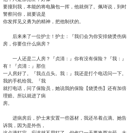
要撞到我，本能的将电脑包一挥，他就倒了。佩琦说，到时
警察问你，就要说是
你发挥见义勇为的精神，把他制伏的。
后来来了一位护士！护士：『我们会为你安排烧烫伤病
房，你要住什么病房？
一人还是二人房？『贞清：』你有没有保险？『我：』
有！『贞清：』那住
一人房好了。『我点点头。我：』我还是打个电话问一下。
我的手机给我。『我
就打电话，问了保险员，她说我的保险【烧烫伤】还有加倍
理赔。所以就进了病
房。
进病房后，护士来安置一些器材，我还吊着点滴。她告
诉我，因为是外伤，
这点滴打完，应该就不用打了，但伤口一天要换两次药，大