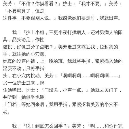
美芳：『不信？你摸看看？』护士：『我才不要。』美芳：
『不要就算了，但是
这件事，不要跟别人说。』我感觉她们要走时，我就出声。
我：『护士小姐，三更半夜打扰病人，还对男病人的阳
具，品头论足，作性
骚扰，好像过分了点吧？』美芳走过来靠近我，拉起我的
手，就往她的小穴摆。
她真的没穿内裤，上一晚的班。我就将手指，紧紧插入她的
淫屄不动，只将手指
头，在小穴内挑动。美芳：『啊啊啊啊……啊啊啊啊……』
另一位护士过来，摀
住她嘴巴。护士：『门没关，小声一点。』她就去关门了，
并听到，她似乎也装
上门档，等她回来后，我用手指，紧紧抠着美芳的小穴不
动。
我：『说！到底怎么回事？』美芳：『啊……和你作完