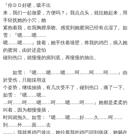
『你ＤＤ好硬，吸不出
来，我们一起做爱，方便吗？』我点点头，就拉她起来，用
手轻抚她的小穴，她
紧抱着我，在我胸膛亲吻。感觉到她蜜洞已经有点湿了。如
雪：『嗯……嗯……
嗯……嗯……』接着，她手扶着墙壁，将我的鸡巴，插入她
的蜜洞，由於还是怕
碰到伤口，就慢慢的插到底，再慢慢的抽出。
如雪：『嗯……嗯……嗯……呵……呵……呵……』由
於受伤，只能採用这
个姿势，继续抽插，有几次受不了，碰到伤口，痛了一下。
如雪：『嗯……嗯…
…呵……呵……嗯……呵……嗯……呵……』她都是柔柔的
叫着，因为都慢慢插，
时间就拖久。如雪：『嗯……嗯……好……久……呵……
到……外……面……去
……』我就将鸡巴拔出，她拉着我的鸡巴回到病床，她躺在