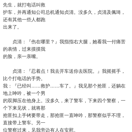
先生，就打电话叫救
护车，并再通知公司总机通知贞清。没多久，贞清及佩琦，
还有其他一些人都跑
出来了。
贞清：『伤在哪里？』我指指右大腿，她看我一付痛苦
的表情，过来摸摸我
的脸，亲一亲嘴。
贞清：『忍着点！我去开车送你去医院。』我摇摇手，
比个打电话的手势。
我：『已经叫……救护……车了。』我见那个抢匪，还躺在
地上呻吟，被一个男
的双脚压在他身上。没多久，来了警车，下来四个警察，一
个下来见状，就将那
抢匪扣上手铐要带走，那抢匪一直呻吟，那警察似乎不理，
直接带上警车。另一
位警察过来，见我旁边有人在安慰。