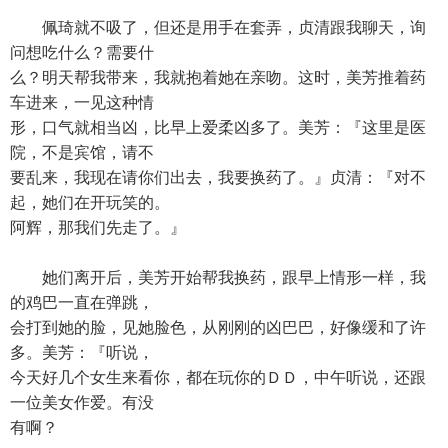
佩琦就不吸了，但还是用手在套弄，贞清跟我聊天，询
问想吃什么？需要什
么？明天帮我带来，我就抱着她在亲吻。这时，美芳推着药
车进来，一见这种情
形，口气就相当凶，比早上爱柔凶多了。美芳：『这里是医
院，不是宾馆，请不
要乱来，我现在请你们出去，我要换药了。』贞清：『对不
起，她们在开玩笑的。
阿辉，那我们先走了。』
她们离开后，美芳开始帮我换药，跟早上情形一样，我
的鸡巴一直在弹跳，
会打到她的脸，见她脸色，从刚刚的凶巴巴，好像缓和了许
多。美芳：『听说，
今天好几个女生来看你，都在玩你的ＤＤ，中午听说，还跟
一位美女作爱。有没
有啊？