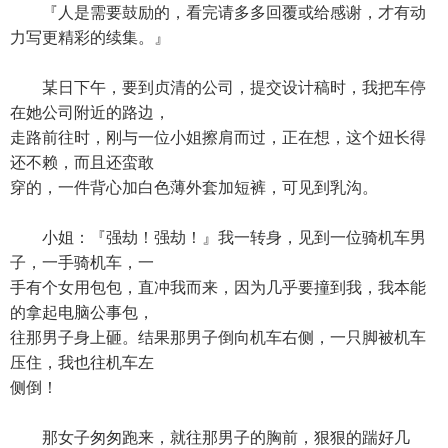
『人是需要鼓励的，看完请多多回覆或给感谢，才有动
力写更精彩的续集。』
某日下午，要到贞清的公司，提交设计稿时，我把车停
在她公司附近的路边，
走路前往时，刚与一位小姐擦肩而过，正在想，这个妞长得
还不赖，而且还蛮敢
穿的，一件背心加白色薄外套加短裤，可见到乳沟。
小姐：『强劫！强劫！』我一转身，见到一位骑机车男
子，一手骑机车，一
手有个女用包包，直冲我而来，因为几乎要撞到我，我本能
的拿起电脑公事包，
往那男子身上砸。结果那男子倒向机车右侧，一只脚被机车
压住，我也往机车左
侧倒！
那女子匆匆跑来，就往那男子的胸前，狠狠的踹好几