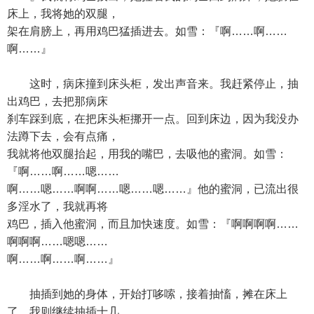
床上，我将她的双腿，
架在肩膀上，再用鸡巴猛插进去。如雪：『啊……啊……
啊……』
这时，病床撞到床头柜，发出声音来。我赶紧停止，抽
出鸡巴，去把那病床
刹车踩到底，在把床头柜挪开一点。回到床边，因为我没办
法蹲下去，会有点痛，
我就将他双腿抬起，用我的嘴巴，去吸他的蜜洞。如雪：
『啊……啊……嗯……
啊……嗯……啊啊……嗯……嗯……』他的蜜洞，已流出很
多淫水了，我就再将
鸡巴，插入他蜜洞，而且加快速度。如雪：『啊啊啊啊……
啊啊啊……嗯嗯……
啊……啊……啊……』
抽插到她的身体，开始打哆嗦，接着抽慉，摊在床上
了，我则继续抽插十几