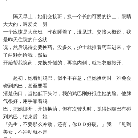
『
隔天早上，她们交接班，换一个长的可爱的护士，眼睛
大大的，叫爱柔，另
一个应该是大夜班，昨夜睡着了，没见过。交接大概说，我
是昨天住院的什么状
况，然后说待会要换药。没多久，护士就推着药车进来，拿
了两颗药给我，然后
开始帮我换药，先换外侧的，再换内侧，就把衣服掀开。
起初，她看到鸡巴，似乎不在意，但她换药时，难免会
碰到鸡巴，甚至要看
清楚伤口，当她低下头时，我的鸡巴刚好抵住她的脸。他脾
气很好，用手靠着鸡
巴，把她挪开，开始换药，但有次转头时，觉得她嘴巴有碰
到鸡巴，结束后，她：
『先生，不要那么冲动，还有，你ＤＤ好硬。』我：『见到
美女，不冲动就不是