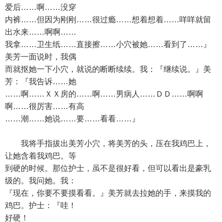
爱后……啊……没穿
内裤……但因为刚刚……很过瘾……想着想着……咩咩就留
出水来……啊啊……
我拿……卫生纸……直接擦……小穴被她……看到了……』
美芳一面说时，我偶
而就抠她一下小穴，就说的断断续续。我：『继续说。』美
芳：『我告诉……她
……啊……ＸＸ房的……啊……男病人……ＤＤ……啊啊
啊……很厉害……有高
……潮……她说……要……看看……』
我将手指拔出美芳小穴，将美芳的头，压在我鸡巴上，
让她含着我鸡巴。等
到硬的时候。那位护士，虽不是很好看，但可以看出是豪乳
级的。我问她。我：
『现在，你要不要摸看看。』美芳就去拉她的手，来摸我的
鸡巴。护士：『哇！
好硬！