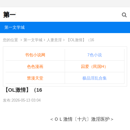
第一文学城
您的位置
第一文学城
人妻意淫
【OL激情】（16
书包小说网
7色小说
色色漫画
囚爱（民国H）
禁漫天堂
极品淫乱合集
【OL激情】（16
发布:2026-05-13 03:04
＜ＯＬ激情〔十六〕激淫医护＞