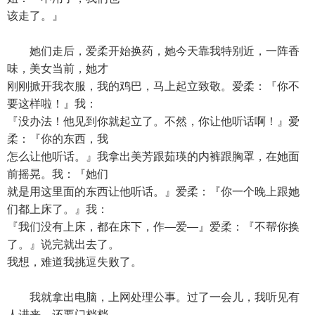
该走了。』
她们走后，爱柔开始换药，她今天靠我特别近，一阵香
味，美女当前，她才
刚刚掀开我衣服，我的鸡巴，马上起立致敬。爱柔：『你不
要这样啦！』我：
『没办法！他见到你就起立了。不然，你让他听话啊！』爱
柔：『你的东西，我
怎么让他听话。』我拿出美芳跟茹瑛的内裤跟胸罩，在她面
前摇晃。我：『她们
就是用这里面的东西让他听话。』爱柔：『你一个晚上跟她
们都上床了。』我：
『我们没有上床，都在床下，作—爱—』爱柔：『不帮你换
了。』说完就出去了。
我想，难道我挑逗失败了。
我就拿出电脑，上网处理公事。过了一会儿，我听见有
人进来，还要门档档