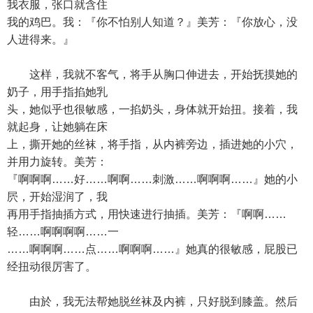
我衣服，张口就含住
我的鸡巴。我：『你不怕别人知道？』美芳：『你放心，没
人进得来。』
这样，我就不客气，将手从胸口伸进去，开始抚摸她的
奶子，用手指掐她乳
头，她似乎也很敏感，一掐奶头，身体就开始扭。接着，我
就起身，让她躺在床
上，撕开她的丝袜，将手指，从内裤旁边，插进她的小穴，
并用力旋转。美芳：
『啊啊啊……好……啊啊……刺激……啊啊啊……』她的小
屄，开始湿润了，我
再用手指抽插方式，用快速进行抽插。美芳：『啊啊……
轻……啊啊啊啊……一
……啊啊啊……点……啊啊啊……』她真的很敏感，屁股已
经扭动很厉害了。
由於，我无法帮她脱丝袜及内裤，只好脱到膝盖。然后