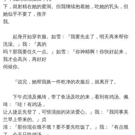
下，就射精在她的蜜洞。但我继续抱着她，吃她的乳头，但
她似乎不要了，推开
我。
起身开始穿衣服。如雪：『我要先走了，明天再来帮你
洗澡。』我：『真的
吗？那我要住久一点。』如雪：『你神精啊！你快好起来，
我才会高兴，再好好
伺候你。
『说完，她帮我换一件乾净的衣服后，就离开了。
下午贞清及佩琦，带了鱼汤及吃的来，看到有鸡汤。佩
琦：『哇！有鸡汤，
让人捷足先登了，可惜清姐的浓浓爱心。』我：『我同事美
兰早上带来的。』贞
清：『那你现在饿不饿？要不要先吃饭了。』我：『有点饿
了，今天只吃鸡汤。』