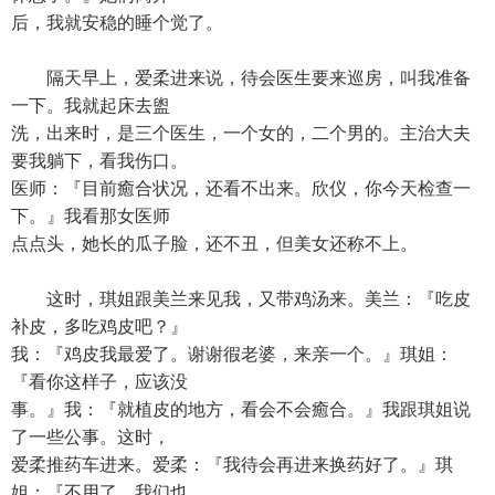
后，我就安稳的睡个觉了。
隔天早上，爱柔进来说，待会医生要来巡房，叫我准备
一下。我就起床去盥
洗，出来时，是三个医生，一个女的，二个男的。主治大夫
要我躺下，看我伤口。
医师：『目前癒合状况，还看不出来。欣仪，你今天检查一
下。』我看那女医师
点点头，她长的瓜子脸，还不丑，但美女还称不上。
这时，琪姐跟美兰来见我，又带鸡汤来。美兰：『吃皮
补皮，多吃鸡皮吧？』
我：『鸡皮我最爱了。谢谢徦老婆，来亲一个。』琪姐：
『看你这样子，应该没
事。』我：『就植皮的地方，看会不会癒合。』我跟琪姐说
了一些公事。这时，
爱柔推药车进来。爱柔：『我待会再进来换药好了。』琪
姐：『不用了，我们也