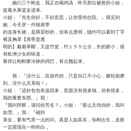
她们三个刚走，我正在喝鸡汤，昨天那位被抢的小姐，
提着水果篮走进来。
小姐：『先生你好，不好意思，让你受伤住院。』我见到
她，今天穿ㄧ件细肩带
的连身长裙，是两层纱的，但有点透明，隐约可以看到丁字
裤及胸罩【肩带是透
明的】戴着草帽，又提竹篮，约１５５公分，长的娇小，很
有欧洲少女的味道，
看得让刚刚要冷静的鸡巴，有点翘起来。
我：『没什么，应该作的，只是自己不小心，被轮胎磨
到，没什么关系啦！』
小姐：『还好包包有追回来，里面没有很多钱，但有很多，
我的重要东西。』我：
『我叫阿辉，请问你芳名？』小姐：『那么文诌诌的，我叫
如雪。』我：『碰到
美女，要有气质一点的问。真是人如其名，你刚出生，皮肤
一定跟现在一样的白，