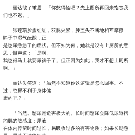
丽达皱了皱眉：「你憋得慌吧？先上厕所再回来指责我
们也不迟。」
张莲瑞脸蛋红红，双腿夹紧，膝盖头不断地相互摩擦，
眸子中湿气酝酿，正
是憋尿憋急了的症状。但不知为何，她就是没有上厕所的意
思，恨声道：「是啊。
我憋得马上就要尿裤子了。但正因为如此，我才不想上厕所
啊。」
丽达失笑道：「虽然不知道你这逻辑是怎么回事。不
过，憋尿不利于身体健
康的吧？」
「当然。憋尿是危害极大的。长时间憋尿会降低尿道括
约肌的敏感度；尿液
在体内停留时间过长，易吸收过多的有害物质；如果长期憋