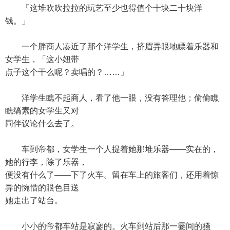
「这堆吹吹拉拉的玩艺至少也得值个十块二十块洋
钱。」
一个胖商人凑近了那个洋学生，挤眉弄眼地瞟着乐器和
女学生，「这小妞带
点子这个干么呢？卖唱的？……」
洋学生瞧不起商人，看了他一眼，没有答理他；偷偷瞧
瞧缟素的女学生又对
同伴议论什么去了。
车到帝都，女学生一个人提着她那堆乐器——实在的，
她的行李，除了乐器，
便没有什么了——下了火车。留在车上的旅客们，还用着惊
异的惋惜的眼色目送
她走出了站台。
小小的帝都车站是寂寥的。火车到站后那一霎间的骚