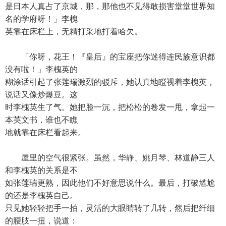
是日本人真占了京城，那，那他也不见得敢损害堂堂世界知
名的学府呀！」李槐
英靠在床栏上，无精打采地打着哈欠。
「你呀，花王！『皇后』的宝座把你迷得连民族意识都
没有啦！」李槐英的
糊涂话引起了张莲瑞激烈的驳斥，她认真地瞪视着李槐英，
说话又像炒爆豆。这
时李槐英生了气。她把脸一沉，把松松的卷发一甩，拿起一
本英文书，谁也不瞧
地就靠在床栏看起来。
屋里的空气很紧张。虽然，华静、姚月琴、林道静三人
和李槐英的关系是不
如张莲瑞更熟，因此他们不好意思说什么。最后，打破尴尬
的还是李槐英自己。
只见她轻轻把手一拍，灵活的大眼睛转了几转，然后把纤细
的腰肢一扭，说道：