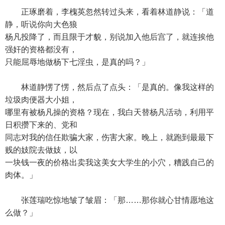
正琢磨着，李槐英忽然转过头来，看着林道静说：「道
静，听说你向大色狼
杨凡投降了，而且限于才貌，别说加入他后宫了，就连挨他
强奸的资格都没有，
只能屈辱地做杨下七淫虫，是真的吗？」
林道静愣了愣，然后点了点头：「是真的。像我这样的
垃圾肉便器大小姐，
哪里有被杨凡操的资格？现在，我白天替杨凡活动，利用平
日积攒下来的、党和
同志对我的信任欺骗大家，伤害大家。晚上，就跑到最最下
贱的妓院去做妓，以
一块钱一夜的价格出卖我这美女大学生的小穴，糟践自己的
肉体。」
张莲瑞吃惊地皱了皱眉：「那……那你就心甘情愿地这
么做？」