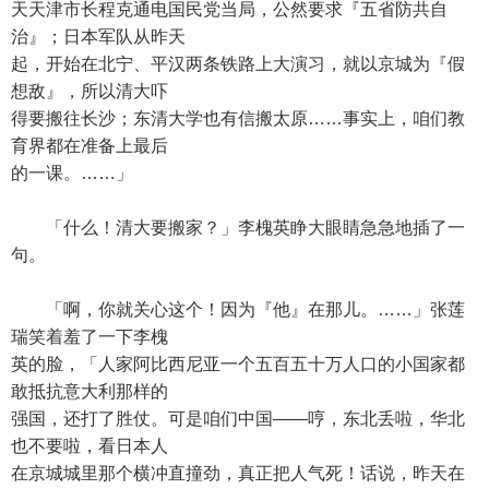
天天津市长程克通电国民党当局，公然要求『五省防共自
治』；日本军队从昨天
起，开始在北宁、平汉两条铁路上大演习，就以京城为『假
想敌』，所以清大吓
得要搬往长沙；东清大学也有信搬太原……事实上，咱们教
育界都在准备上最后
的一课。……」
「什么！清大要搬家？」李槐英睁大眼睛急急地插了一
句。
「啊，你就关心这个！因为『他』在那儿。……」张莲
瑞笑着羞了一下李槐
英的脸，「人家阿比西尼亚一个五百五十万人口的小国家都
敢抵抗意大利那样的
强国，还打了胜仗。可是咱们中国——哼，东北丢啦，华北
也不要啦，看日本人
在京城城里那个横冲直撞劲，真正把人气死！话说，昨天在