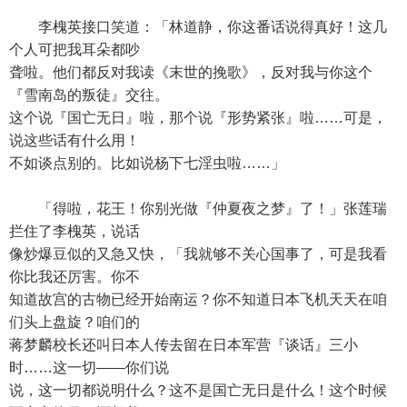
李槐英接口笑道：「林道静，你这番话说得真好！这几
个人可把我耳朵都吵
聋啦。他们都反对我读《末世的挽歌》，反对我与你这个
『雪南岛的叛徒』交往。
这个说『国亡无日』啦，那个说『形势紧张』啦……可是，
说这些话有什么用！
不如谈点别的。比如说杨下七淫虫啦……」
「得啦，花王！你别光做『仲夏夜之梦』了！」张莲瑞
拦住了李槐英，说话
像炒爆豆似的又急又快，「我就够不关心国事了，可是我看
你比我还厉害。你不
知道故宫的古物已经开始南运？你不知道日本飞机天天在咱
们头上盘旋？咱们的
蒋梦麟校长还叫日本人传去留在日本军营『谈话』三小
时……这一切——你们说
说，这一切都说明什么？这不是国亡无日是什么！这个时候