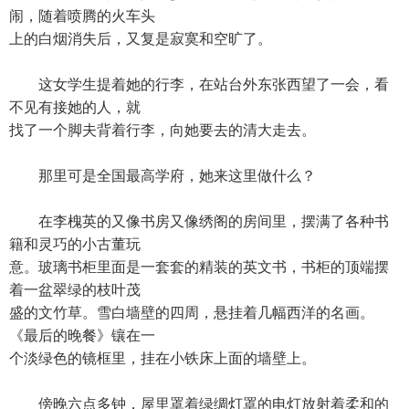
闹，随着喷腾的火车头
上的白烟消失后，又复是寂寞和空旷了。
这女学生提着她的行李，在站台外东张西望了一会，看
不见有接她的人，就
找了一个脚夫背着行李，向她要去的清大走去。
那里可是全国最高学府，她来这里做什么？
在李槐英的又像书房又像绣阁的房间里，摆满了各种书
籍和灵巧的小古董玩
意。玻璃书柜里面是一套套的精装的英文书，书柜的顶端摆
着一盆翠绿的枝叶茂
盛的文竹草。雪白墙壁的四周，悬挂着几幅西洋的名画。
《最后的晚餐》镶在一
个淡绿色的镜框里，挂在小铁床上面的墙壁上。
傍晚六点多钟，屋里罩着绿绸灯罩的电灯放射着柔和的