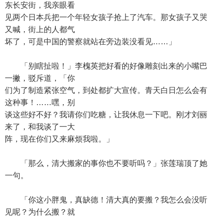
东长安街，我亲眼看
见两个日本兵把一个年轻女孩子抢上了汽车。那女孩子又哭
又喊，街上的人都气
坏了，可是中国的警察就站在旁边装没看见……」
「别瞎扯啦！」李槐英把好看的好像雕刻出来的小嘴巴
一撇，驳斥道，「你
们为了制造紧张空气，到处都扩大宣传。青天白日怎么会有
这种事！……嘿，别
谈这些好不好？我请你们吃糖，让我休息一下吧。刚才刘丽
来了，和我谈了一大
阵，现在你们又来麻烦我啦。」
「那么，清大搬家的事你也不要听吗？」张莲瑞顶了她
一句。
「你这小胖鬼，真缺德！清大真的要搬？我怎么会没听
见呢？为什么搬？就