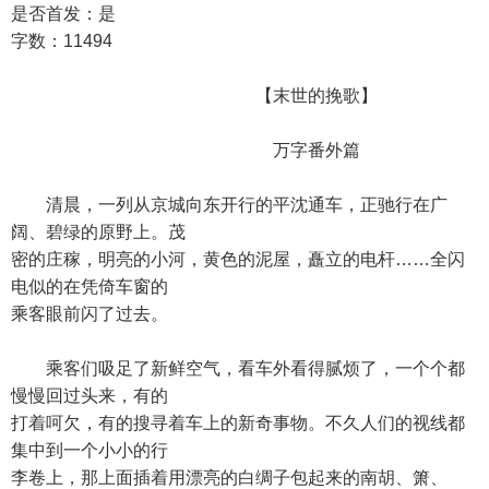
是否首发：是
字数：11494
【末世的挽歌】
万字番外篇
清晨，一列从京城向东开行的平沈通车，正驰行在广
阔、碧绿的原野上。茂
密的庄稼，明亮的小河，黄色的泥屋，矗立的电杆……全闪
电似的在凭倚车窗的
乘客眼前闪了过去。
乘客们吸足了新鲜空气，看车外看得腻烦了，一个个都
慢慢回过头来，有的
打着呵欠，有的搜寻着车上的新奇事物。不久人们的视线都
集中到一个小小的行
李卷上，那上面插着用漂亮的白绸子包起来的南胡、箫、