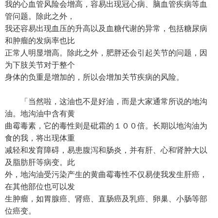
我的心血管风险会增高，容易出现冠心病、脑血管疾病等血
管问题。除此之外，
我还容易出现血压的升高以及血糖代谢的异常，包括糖尿病
和肿瘤的发病率也比
正常人明显增高。除此之外，肥胖还会引起关节的问题，因
为下肢关节对于整个
身体的负重是增加的，所以会增加关节疾病的风险。
「当然啦，这油也不是好油，而是大家通常所说的地沟
油。地沟油中含有黄
曲霉毒素，它的毒性则是砒霜的１００倍。长期以地沟油为
食的我，将出现体重
减轻和发育障碍，易患腹泻和肠炎，并有肝、心和肾肿大以
及脂肪肝等病变。此
外，地沟油受污染产生的黄曲霉毒性不仅易使我发生肝癌，
在其他部位也可以发
生肿瘤，如胃腺癌、肾癌、直肠癌及乳癌、卵巢、小肠等部
位癌变。