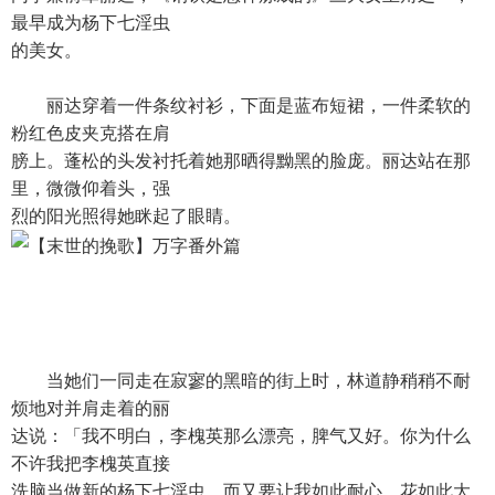
最早成为杨下七淫虫
的美女。
丽达穿着一件条纹衬衫，下面是蓝布短裙，一件柔软的
粉红色皮夹克搭在肩
膀上。蓬松的头发衬托着她那晒得黝黑的脸庞。丽达站在那
里，微微仰着头，强
烈的阳光照得她眯起了眼睛。
当她们一同走在寂寥的黑暗的街上时，林道静稍稍不耐
烦地对并肩走着的丽
达说：「我不明白，李槐英那么漂亮，脾气又好。你为什么
不许我把李槐英直接
洗脑当做新的杨下七淫虫，而又要让我如此耐心、花如此大