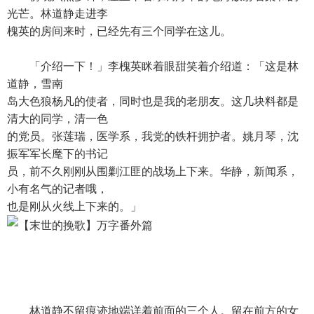
光芒。林道静走进李
槐英的房间来时，已经先有三个同学在这儿。
「介绍一下！」李槐英眯着眼甜笑着介绍道：「这是林
道静，雪南
岛大色狼杨凡的使者，同时也是我的老朋友。这几块料都是
清大的同学，清一色
的党员。张莲瑞，医学系，我党的铁杆拥护者。姚月琴，沈
振军军长麾下的书记
员，前不久刚刚从围剿江匪的战场上下来。华静，新闻系，
小有名气的记者哦，
也是刚从火线上下来的。」
林道静不留痕迹地端详着前面的三个人。留在前方的女