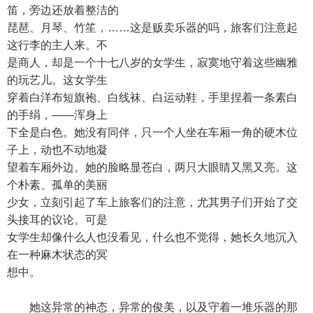
笛，旁边还放着整洁的
琵琶、月琴、竹笙，……这是贩卖乐器的吗，旅客们注意起
这行李的主人来。不
是商人，却是一个十七八岁的女学生，寂寞地守着这些幽雅
的玩艺儿。这女学生
穿着白洋布短旗袍、白线袜、白运动鞋，手里捏着一条素白
的手绢，——浑身上
下全是白色。她没有同伴，只一个人坐在车厢一角的硬木位
子上，动也不动地凝
望着车厢外边。她的脸略显苍白，两只大眼睛又黑又亮。这
个朴素、孤单的美丽
少女，立刻引起了车上旅客们的注意，尤其男子们开始了交
头接耳的议论。可是
女学生却像什么人也没看见，什么也不觉得，她长久地沉入
在一种麻木状态的冥
想中。
她这异常的神态，异常的俊美，以及守着一堆乐器的那