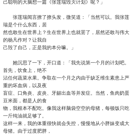
己聪明的大脑想一篇《张莲瑞毁灭计划》呢？」
张莲瑞闻言撩了撩头发，微笑道：「当然可以。我张莲
瑞是个什么东西，居
然也敢生在世界上？生在世界上也就罢了，居然还敢与伟大
的杨凡作对？让我自
己毁了自己，正是我的本分嘛。」
她沉思了一下，开口道：「我先说第一个月的计划吧。
首先，饮食上，绝不
沾任何蔬菜水果。争取在一个月之内由于缺乏维生素患上严
重的坏血病，以及夜
盲症、口角炎、皮炎、牙龈出血等并发症。当然，鱼肉奶蛋
豆米面，都是人的食
物，我根本不配吃。像我这样脑袋空空的母猪，每顿饭只吃
一斤纯油就足够了。
这样一来，我的体重很快就会失控，慢慢地从小胖妹变成大
母猪。由于过度肥胖，