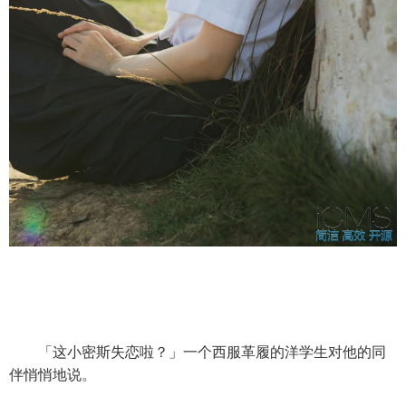
「这小密斯失恋啦？」一个西服革履的洋学生对他的同
伴悄悄地说。