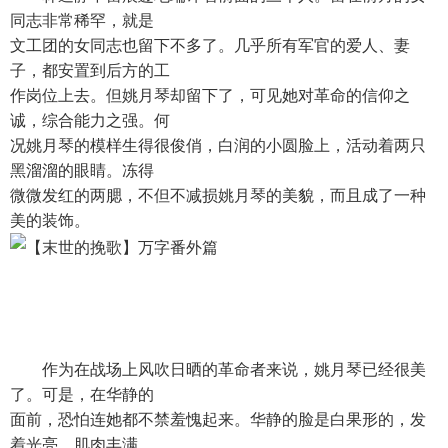
同志非常稀罕，就是
文工团的女同志也留下不多了。几乎所有军官的爱人、妻
子，都安置到后方的工
作岗位上去。但姚月琴却留下了，可见她对革命的信仰之
诚，综合能力之强。何
况姚月琴的模样生得很俊俏，白润的小圆脸上，活动着两只
黑溜溜的眼睛。冻得
微微发红的两腮，不但不减损姚月琴的美貌，而且成了一种
美的装饰。
作为在战场上风吹日晒的革命者来说，姚月琴已经很美
了。可是，在华静的
面前，恐怕连她都不禁羞愧起来。华静的脸是白果形的，发
着光亮，肌肉丰满、