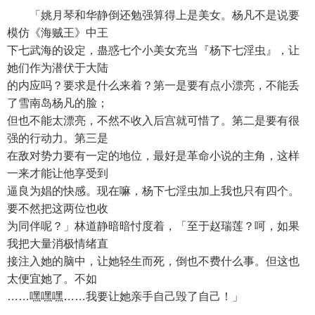
「姚月琴和华静倒还勉强算得上是美女。杨凡不是说要
模仿《海贼王》中王
下七武海的设定，蛊惑七个小美女充当『杨下七淫虫』，让
她们作为潜伏于大陆
的内应吗？要求是什么来着？第一是要有点小漂亮，不能丢
了雪南岛杨凡的脸；
但也不能太漂亮，不然不收入后宫就可惜了。第二是要有很
强的行动力。第三是
在敌对势力要有一定的地位，最好是革命小说的主角，这样
一来才能让他享受到
逼良为娼的快感。现在嘛，杨下七淫虫加上我也只有四个。
要不然把这两位也收
为同伴呢？」林道静暗暗忖度着，「至于赵瑞莲？呵，如果
我把大量消极情绪直
接注入她的脑中，让她轻生而死，倒也不费什么事。但这也
太便宜她了。不如
……嘿嘿嘿……我要让她亲手自己毁了自己！」