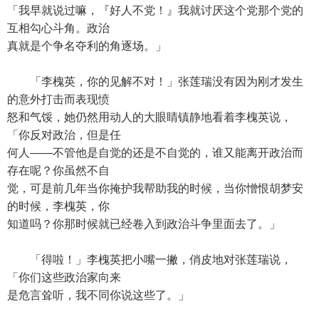
「我早就说过嘛，『好人不党！』我就讨厌这个党那个党的
互相勾心斗角。政治
真就是个争名夺利的角逐场。」
「李槐英，你的见解不对！」张莲瑞没有因为刚才发生
的意外打击而表现愤
怒和气馁，她仍然用动人的大眼睛镇静地看着李槐英说，
「你反对政治，但是任
何人——不管他是自觉的还是不自觉的，谁又能离开政治而
存在呢？你虽然不自
觉，可是前几年当你掩护我帮助我的时候，当你憎恨胡梦安
的时候，李槐英，你
知道吗？你那时候就已经卷入到政治斗争里面去了。」
「得啦！」李槐英把小嘴一撇，俏皮地对张莲瑞说，
「你们这些政治家向来
是危言耸听，我不同你说这些了。」