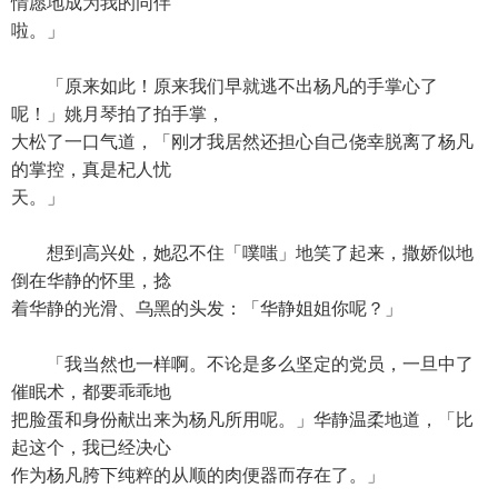
情愿地成为我的同伴
啦。」
「原来如此！原来我们早就逃不出杨凡的手掌心了
呢！」姚月琴拍了拍手掌，
大松了一口气道，「刚才我居然还担心自己侥幸脱离了杨凡
的掌控，真是杞人忧
天。」
想到高兴处，她忍不住「噗嗤」地笑了起来，撒娇似地
倒在华静的怀里，捻
着华静的光滑、乌黑的头发：「华静姐姐你呢？」
「我当然也一样啊。不论是多么坚定的党员，一旦中了
催眠术，都要乖乖地
把脸蛋和身份献出来为杨凡所用呢。」华静温柔地道，「比
起这个，我已经决心
作为杨凡胯下纯粹的从顺的肉便器而存在了。」