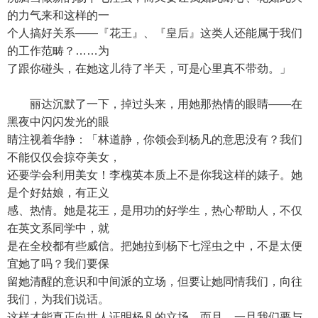
的力气来和这样的一
个人搞好关系——『花王』、『皇后』这类人还能属于我们
的工作范畴？……为
了跟你碰头，在她这儿待了半天，可是心里真不带劲。」
丽达沉默了一下，掉过头来，用她那热情的眼睛——在
黑夜中闪闪发光的眼
睛注视着华静：「林道静，你领会到杨凡的意思没有？我们
不能仅仅会掠夺美女，
还要学会利用美女！李槐英本质上不是你我这样的婊子。她
是个好姑娘，有正义
感、热情。她是花王，是用功的好学生，热心帮助人，不仅
在英文系同学中，就
是在全校都有些威信。把她拉到杨下七淫虫之中，不是太便
宜她了吗？我们要保
留她清醒的意识和中间派的立场，但要让她同情我们，向往
我们，为我们说话。
这样才能真正向世人证明杨凡的立场。而且，一旦我们要与