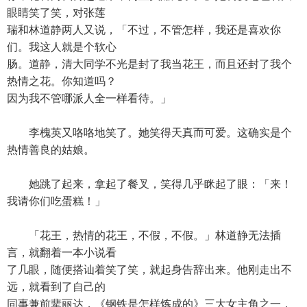
眼睛笑了笑，对张莲
瑞和林道静两人又说，「不过，不管怎样，我还是喜欢你
们。我这人就是个软心
肠。道静，清大同学不光是封了我当花王，而且还封了我个
热情之花。你知道吗？
因为我不管哪派人全一样看待。」
李槐英又咯咯地笑了。她笑得天真而可爱。这确实是个
热情善良的姑娘。
她跳了起来，拿起了餐叉，笑得几乎眯起了眼：「来！
我请你们吃蛋糕！」
「花王，热情的花王，不假，不假。」林道静无法插
言，就翻着一本小说看
了几眼，随便搭讪着笑了笑，就起身告辞出来。他刚走出不
远，就看到了自己的
同事兼前辈丽达，《钢铁是怎样炼成的》三大女主角之一，