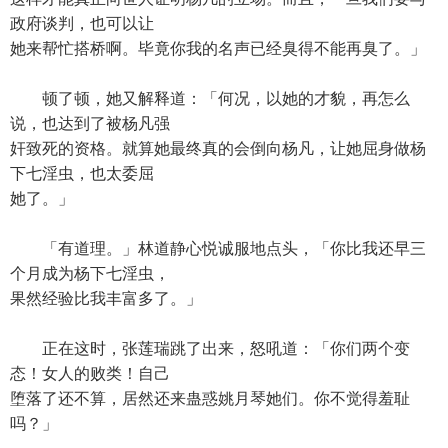
政府谈判，也可以让
她来帮忙搭桥啊。毕竟你我的名声已经臭得不能再臭了。」
顿了顿，她又解释道：「何况，以她的才貌，再怎么
说，也达到了被杨凡强
奸致死的资格。就算她最终真的会倒向杨凡，让她屈身做杨
下七淫虫，也太委屈
她了。」
「有道理。」林道静心悦诚服地点头，「你比我还早三
个月成为杨下七淫虫，
果然经验比我丰富多了。」
正在这时，张莲瑞跳了出来，怒吼道：「你们两个变
态！女人的败类！自己
堕落了还不算，居然还来蛊惑姚月琴她们。你不觉得羞耻
吗？」