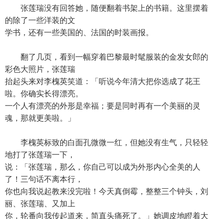
张莲瑞没有回答她，随便翻着书架上的书籍。这里摆着
的除了一些洋装的文
学书，还有一些美国的、法国的时装画报。
翻了几页，看到一幅穿着巴黎最时髦服装的金发女郎的
彩色大照片，张莲瑞
抬起头来对李槐英笑道：「听说今年清大把你选成了花王
啦。你确实长得漂亮。
一个人有漂亮的外形是幸福；要是同时再有一个美丽的灵
魂，那就更美啦。」
李槐英标致的白面孔微微一红，但她没有生气，只轻轻
地打了张莲瑞一下，
说：「张莲瑞，那么，你自己可以成为外形内心全美的人
了！三句话不离本行，
你也向我说起教来没完啦！今天真倒霉，整整三个钟头，刘
丽、张莲瑞、又加上
你，轮番向我传起道来，简直头痛死了。」她调皮地瞪着大