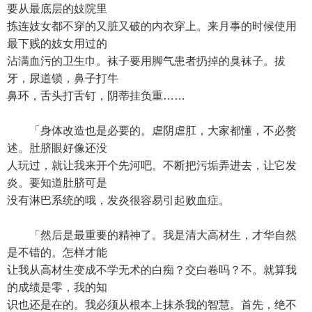
要从最底层的妓院里
拣连妓女都不穿的又脏又破的内衣穿上。来月事的时候使用
最下贱的妓女用过的
沾满血污的卫生巾。袜子要用脚气患者扔掉的臭袜子。拔
牙，尿道锁，鼻子打牛
鼻环，舌头打舌钉，阴蒂挂负重……
「身体改造也是必要的。虐阴虐肛，大家都懂，不必赘
述。肚脐眼好像还没
人玩过，就让我来开个先河吧。不断把污垢弄进去，让它发
炎。要知道肚脐可是
没有淋巴系统的哦，发炎很容易引起败血症。
「然后是最重要的精神了。我是清大高材生，才华自然
是不错的。怎样才能
让我从高材生变成不学无术的白痴？交白卷吗？不。就算我
的成绩是零，我的知
识也还是在的。我必须从根本上抹杀我的智慧。首先，绝不