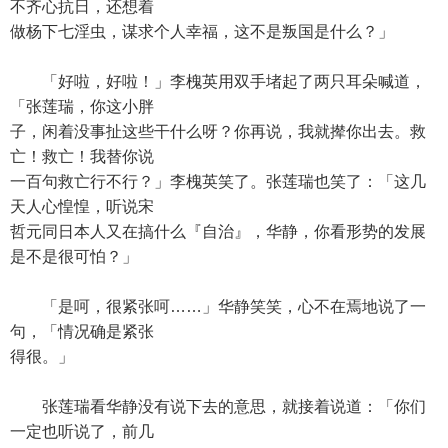
不齐心抗日，还想着
做杨下七淫虫，谋求个人幸福，这不是叛国是什么？」
「好啦，好啦！」李槐英用双手堵起了两只耳朵喊道，
「张莲瑞，你这小胖
子，闲着没事扯这些干什么呀？你再说，我就撵你出去。救
亡！救亡！我替你说
一百句救亡行不行？」李槐英笑了。张莲瑞也笑了：「这几
天人心惶惶，听说宋
哲元同日本人又在搞什么『自治』，华静，你看形势的发展
是不是很可怕？」
「是呵，很紧张呵……」华静笑笑，心不在焉地说了一
句，「情况确是紧张
得很。」
张莲瑞看华静没有说下去的意思，就接着说道：「你们
一定也听说了，前几